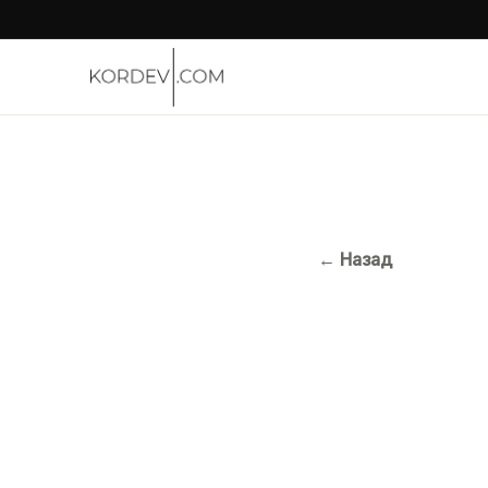
← Назад